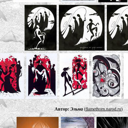
Автор:
Эльма
(
flamethorn.narod.ru
)