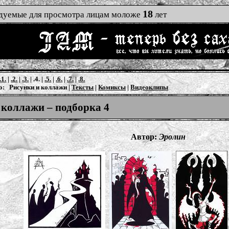
18
ндуемые для просмотра лицам моложе
лет
.1.
|
.2.
|
.3.
| .4. |
.5.
|
.6.
|
.7.
|
.8.
о: Рисунки и коллажи |
Тексты
|
Комиксы
|
Видеоклипы
 коллажи – подборка 4
Автор:
Эролин